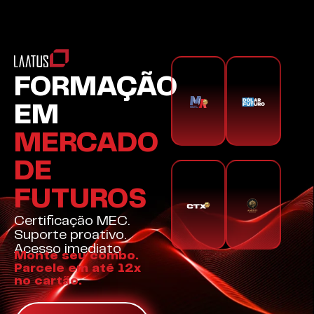
FORMAÇÃO
EM
MERCADO
DE
FUTUROS
Certificação MEC.
Suporte proativo.
Acesso imediato
Monte seu combo.
Parcele em até 12x
no cartão.