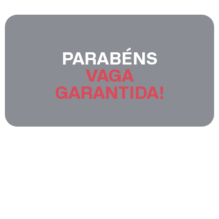
PARABÉNS
VAGA
GARANTIDA!
Você acaba de garantir a sua passagem
para os ganhos em dólar, e será lembrado
da aula pelo whatsapp e e-mail
cadastrados.
Nos vemos em breve!
Abraços!!